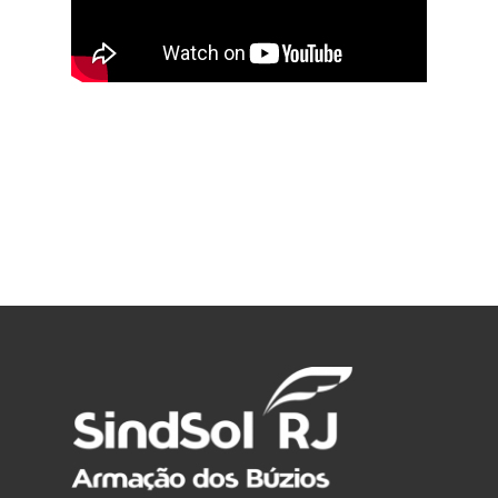
Home
Quem Somos
Conheça Búzios
Notícias
Cursos
Currículos
Contato