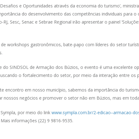
‘Desafios e Oportunidades através da economia do turismo’, ministr
 importância do desenvolvimento das competências individuais para
o-RJ, Sesc, Senac e Sebrae Regional irão apresentar o painel ‘Soluçõ
de workshops gastronômicos, bate-papo com líderes do setor turísti
s.
 do SINDSOL de Armação dos Búzios, o evento é uma excelente opo
uscando o fortalecimento do setor, por meio da interação entre os p
ste encontro em nosso município, sabemos da importância do turis
nar nossos negócios e promover o setor não em Búzios, mas em toda
e Sympla, por meio do link
www.sympla.com.br/2-edicao–armacao-do
. Mais informações (22) 9 9816-9535.