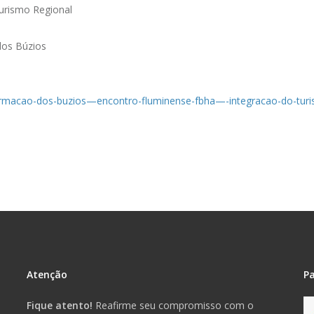
urismo Regional
dos Búzios
rmacao-dos-buzios—encontro-fluminense-fbha—-integracao-do-turi
Atenção
Pa
Fique atento!
Reafirme seu compromisso com o