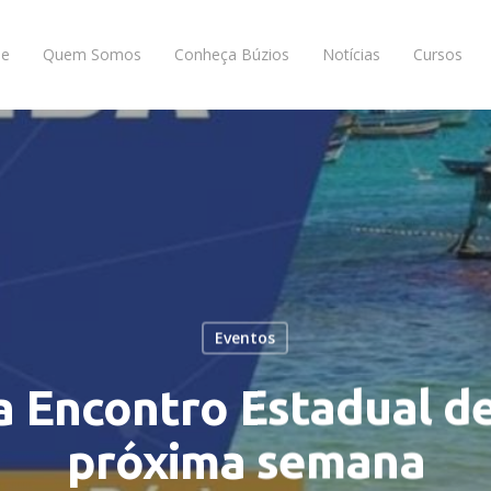
e
Quem Somos
Conheça Búzios
Notícias
Cursos
Eventos
a Encontro Estadual d
próxima semana
ar