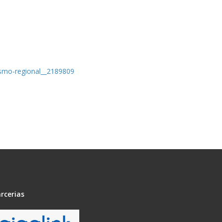
smo-regional__2189809
rcerias