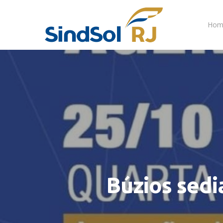
Hom
Búzios sedi
Pressione Enter para pesquisar ou ESC para fech